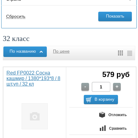
32 класс
По названию
По цене
Red FP0022 Сосна
579 руб
кашмир / 1380*193*8 / 8
шт.уп / 32 кл
Отложить
Сравнить