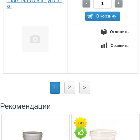
1380*193*8 / 8 шт.уп / 32
кл
Отложить
Сравнить
1
2
>
Рекомендации