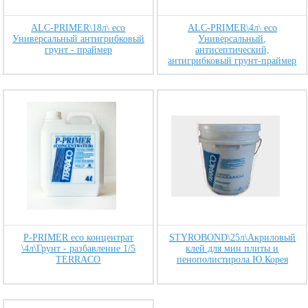
ALC-PRIMER\18л\ eco
ALC-PRIMER\4л\ eco
Универсальный антигрибковый
Универсальный,
грунт - праймер
антисептический,
антигрибковый грунт-праймер
P-PRIMER eco концентрат
STYROBOND\25л\Акриловый
\4л\Грунт - разбавление 1/5
клей для мин плиты и
TERRACO
пенополистирола Ю.Корея