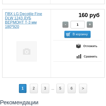
ПВХ LG Decotile Fine
160 руб
DLW 1243 ДУБ
ВЕРМОНТ Т-3 мм
180*920
Отложить
Сравнить
1
2
3
...
5
6
>
Рекомендации