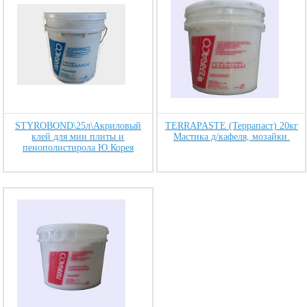
STYROBOND\25л\Акриловый
TERRAPASTE (Террапаст) 20кг
клей для мин плиты и
Мастика д/кафеля, мозайки.
пенополистирола Ю.Корея