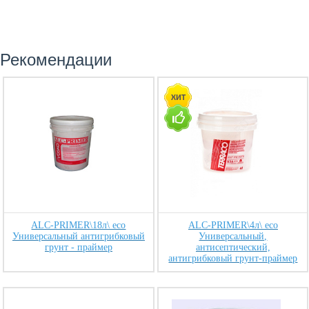
Рекомендации
ALC-PRIMER\18л\ eco
ALC-PRIMER\4л\ eco
Универсальный антигрибковый
Универсальный,
грунт - праймер
антисептический,
антигрибковый грунт-праймер