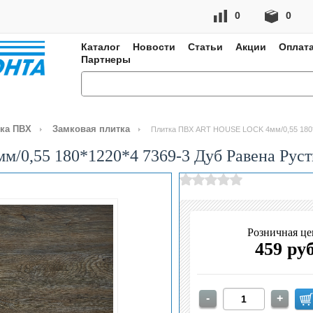
0
0
Каталог
Новости
Статьи
Акции
Оплата
Партнеры
ка ПВХ
Замковая плитка
Плитка ПВХ ART HOUSE LOCK 4мм/0,55 180*1
0,55 180*1220*4 7369-3 Дуб Равена Руст
Розничная це
459 ру