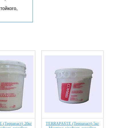
тойкого,
(Террапаст) 20кг
TERRAPASTE (Террапаст) 5кг