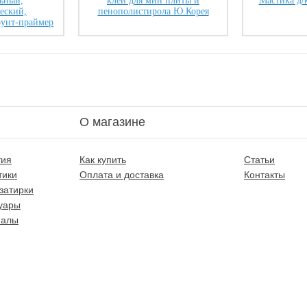
ьный,
клей для мин плиты и
Мастика д/
еский,
пенополистирола Ю.Корея
рунт-праймер
О магазине
тия
Как купить
Статьи
тики
Оплата и доставка
Контакты
затирки
уары
иалы