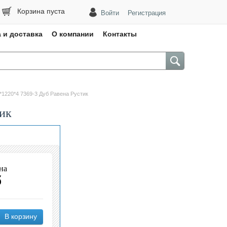
Корзина пуста
Войти
Регистрация
 и доставка
О компании
Контакты
220*4 7369-3 Дуб Равена Рустик
ик
на
б