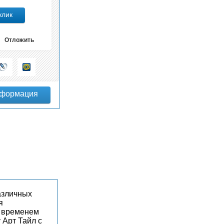
Отложить
азличных
я
е временем
 Арт Тайл с