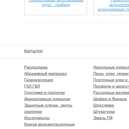
Универсальный антигрибковый
Универсал
грунт - праймер
антисептич
антигрибковый г
Каталог
Распродажа
Напольные покры
Абразивный материал
Пены, клеи, герме
Гидроизоляция
Плиточные клеи и 
ГКЛ ГВЛ
Профили и аксесс
Грунтовки и пропитки
Расходные матер
Декоративные покрытия
Шифер и Фанера
Защитные пленки, ленты,
Шпатлевки
серпянки
Штукатурки
Инструменты
Эмаль ПФ
Краски водоэмульсионные