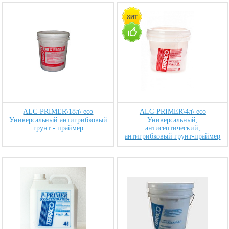
ALC-PRIMER\18л\ eco
ALC-PRIMER\4л\ eco
Универсальный антигрибковый
Универсальный,
грунт - праймер
антисептический,
антигрибковый грунт-праймер