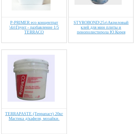
P-PRIMER eco концентрат
STYROBOND\25л\Акриловый
\4л\Грунт - разбавление 1/5
клей для мин плиты и
TERRACO
пенополистирола Ю.Корея
TERRAPASTE (Террапаст) 20кг
Мастика д/кафеля, мозайки.