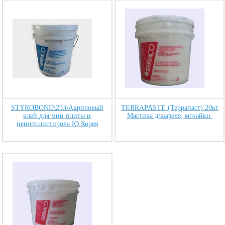
STYROBOND\25л\Акриловый
TERRAPASTE (Террапаст) 20кг
клей для мин плиты и
Мастика д/кафеля, мозайки.
пенополистирола Ю.Корея