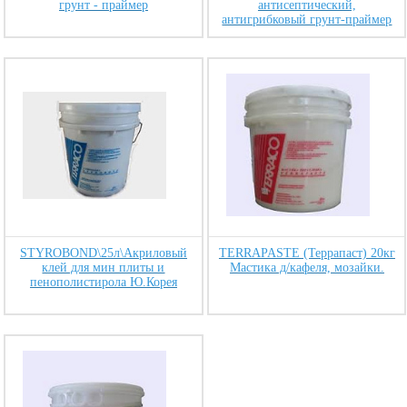
грунт - праймер
антисептический,
антигрибковый грунт-праймер
STYROBOND\25л\Акриловый
TERRAPASTE (Террапаст) 20кг
клей для мин плиты и
Мастика д/кафеля, мозайки.
пенополистирола Ю.Корея