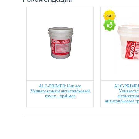
ALC-PRIMER\18л\ eco
ALC-PRIMER\
Универсальный антигрибковый
Универсал
грунт - праймер
антисептич
антигрибковый г