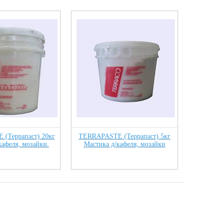
(Террапаст) 20кг
TERRAPASTE (Террапаст) 5кг
кафеля, мозайки.
Мастика д/кафеля, мозайки