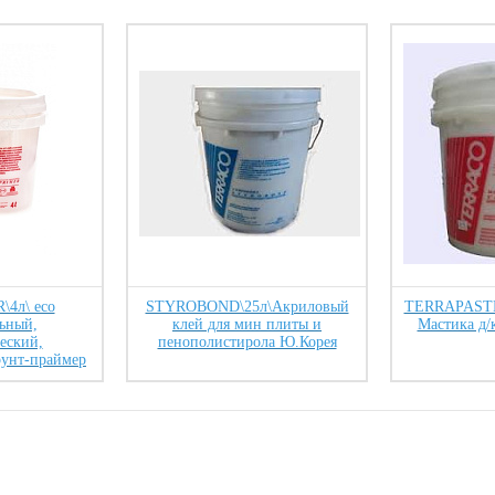
4л\ eco
STYROBOND\25л\Акриловый
TERRAPASTE 
ьный,
клей для мин плиты и
Мастика д/
еский,
пенополистирола Ю.Корея
рунт-праймер