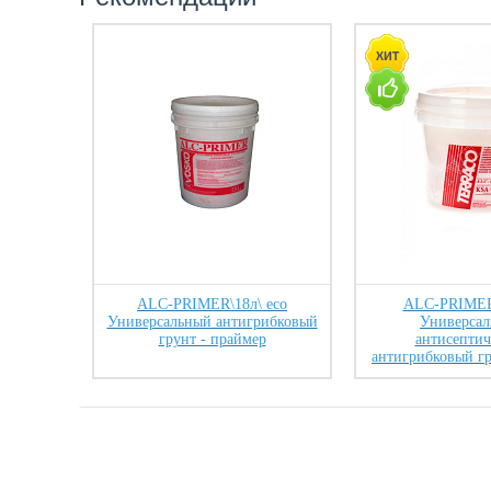
ALC-PRIMER\18л\ eco
ALC-PRIMER\
Универсальный антигрибковый
Универсал
грунт - праймер
антисептич
антигрибковый г