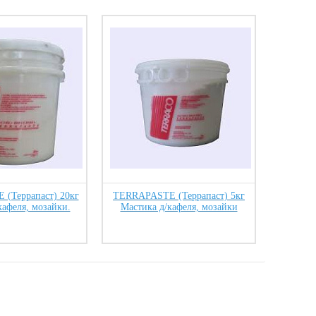
(Террапаст) 20кг
TERRAPASTE (Террапаст) 5кг
кафеля, мозайки.
Мастика д/кафеля, мозайки