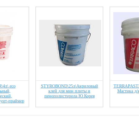
4л\ eco
STYROBOND\25л\Акриловый
TERRAPASTE 
ьный,
клей для мин плиты и
Мастика д/
еский,
пенополистирола Ю.Корея
рунт-праймер