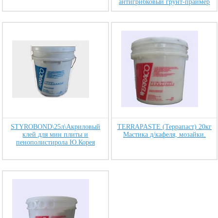
антигрибковый грунт-праймер
STYROBOND\25л\Акриловый
TERRAPASTE (Террапаст) 20кг
клей для мин плиты и
Мастика д/кафеля, мозайки.
пенополистирола Ю.Корея