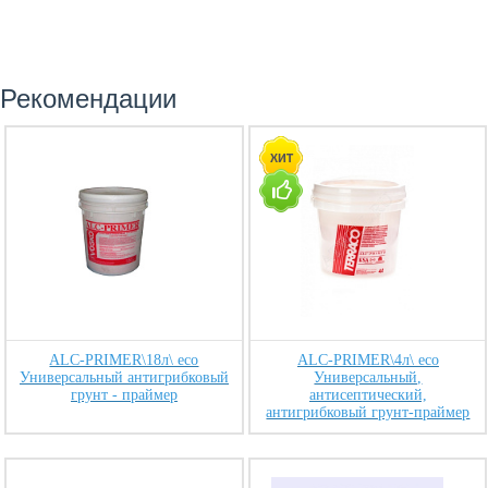
Рекомендации
ALC-PRIMER\18л\ eco
ALC-PRIMER\4л\ eco
Универсальный антигрибковый
Универсальный,
грунт - праймер
антисептический,
антигрибковый грунт-праймер