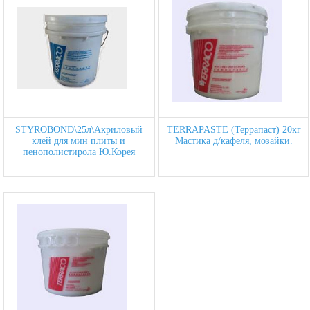
STYROBOND\25л\Акриловый
TERRAPASTE (Террапаст) 20кг
клей для мин плиты и
Мастика д/кафеля, мозайки.
пенополистирола Ю.Корея