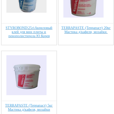
STYROBOND\25л\Акриловый
TERRAPASTE (Террапаст) 20кг
клей для мин плиты и
Мастика д/кафеля, мозайки.
пенополистирола Ю.Корея
TERRAPASTE (Террапаст) 5кг
Мастика д/кафеля, мозайки