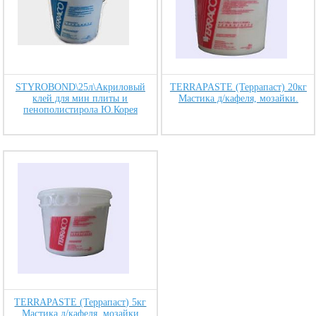
STYROBOND\25л\Акриловый
TERRAPASTE (Террапаст) 20кг
клей для мин плиты и
Мастика д/кафеля, мозайки.
пенополистирола Ю.Корея
TERRAPASTE (Террапаст) 5кг
Мастика д/кафеля, мозайки