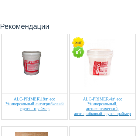
Рекомендации
ALC-PRIMER\18л\ eco
ALC-PRIMER\4л\ eco
Универсальный антигрибковый
Универсальный,
грунт - праймер
антисептический,
антигрибковый грунт-праймер