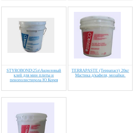
STYROBOND\25л\Акриловый
TERRAPASTE (Террапаст) 20кг
клей для мин плиты и
Мастика д/кафеля, мозайки.
пенополистирола Ю.Корея