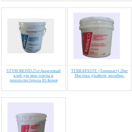
STYROBOND\25л\Акриловый
TERRAPASTE (Террапаст) 20кг
клей для мин плиты и
Мастика д/кафеля, мозайки.
пенополистирола Ю.Корея