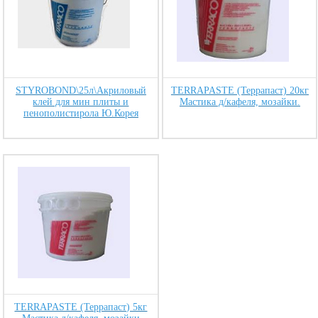
STYROBOND\25л\Акриловый
TERRAPASTE (Террапаст) 20кг
клей для мин плиты и
Мастика д/кафеля, мозайки.
пенополистирола Ю.Корея
TERRAPASTE (Террапаст) 5кг