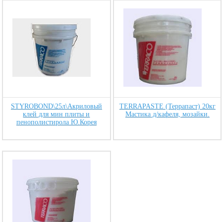
STYROBOND\25л\Акриловый
TERRAPASTE (Террапаст) 20кг
клей для мин плиты и
Мастика д/кафеля, мозайки.
пенополистирола Ю.Корея